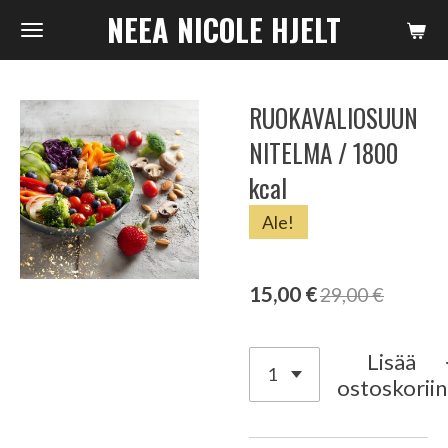
NEEA NICOLE HJELT
Siirry
pääsisältöön
RUOKAVALIOSUUN
NITELMA / 1800
kcal
Ale!
15,00 €
29,00 €
Lisää
ostoskoriin