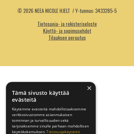
© 2026 NEEA NICOLE HJELT / Y-tunnus:
3433285-5
Tietosuoja- ja rekisteriseloste
Käyttö- ja sopimusehdot
Tilauksen peruutus
×
Tämä sivusto käyttää
evästeitä
Käytämme evästeitä mahdollistaaksemme
verkkosivustomme asianmukaisen
toiminnan ja turvallisuuden sekä
tarjotaksemme sinulle parhaan mahdollisen
käyttökokemuksen.
Tietosuojakäytäntö