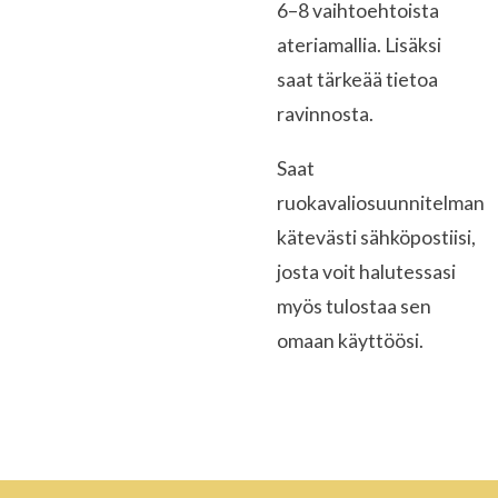
6–8 vaihtoehtoista
ateriamallia. Lisäksi
saat tärkeää tietoa
ravinnosta.
Saat
ruokavaliosuunnitelman
kätevästi sähköpostiisi,
josta voit halutessasi
myös tulostaa sen
omaan käyttöösi.