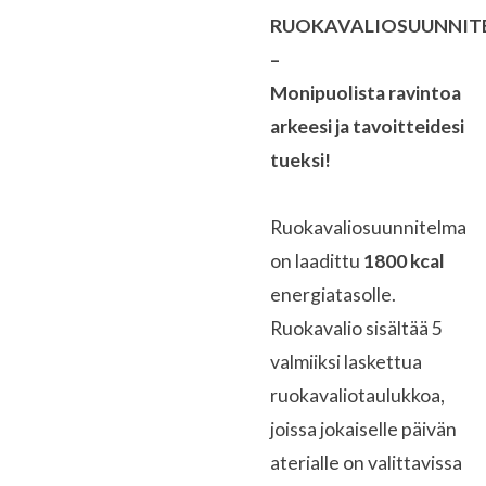
RUOKAVALIOSUUNNIT
–
Monipuolista ravintoa
arkeesi ja tavoitteidesi
tueksi!
Ruokavaliosuunnitelma
on laadittu
1800 kcal
energiatasolle.
Ruokavalio sisältää 5
valmiiksi laskettua
ruokavaliotaulukkoa,
joissa jokaiselle päivän
aterialle on valittavissa