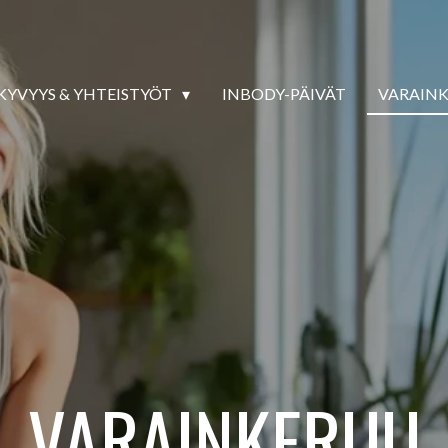
KYVYYS & YHTEISTYÖT
INBODY-PÄIVÄT
VARAIN
VARAINKERUU