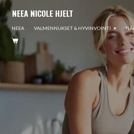
Siirry
NEEA NICOLE HJELT
pääsisältöön
NEEA
VALMENNUKSET & HYVINVOINTI
NÄ