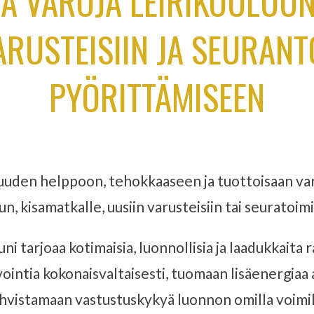
A VAROJA LEIRIKOULUUN,
ARUSTEISIIN JA SEURAN
PYÖRITTÄMISEEN
uden helppoon, tehokkaaseen ja tuottoisaan vara
un, kisamatkalle, uusiin varusteisiin tai seurato
tarjoaa kotimaisia, luonnollisia ja laadukkaita 
intia kokonaisvaltaisesti, tuomaan lisäenergiaa 
hvistamaan vastustuskykyä luonnon omilla voimil