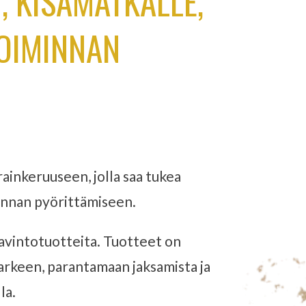
 KISAMATKALLE,
TOIMINNAN
inkeruuseen, jolla saa tukea
iminnan pyörittämiseen.
ravintotuotteita. Tuotteet on
arkeen, parantamaan jaksamista ja
la.