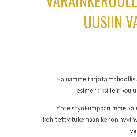
VARAINKERUULL
UUSIIN V
Haluamme tarjota mahdollisu
esimerkiksi leirikoulu
Yhteistyökumppanimme Soluni 
kehitetty tukemaan kehon hyvinvo
va